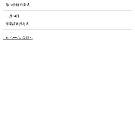
第３学期 終業式
３月24日
卒業証書授与式
このページの先頭へ