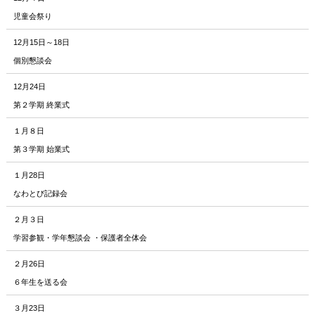
児童会祭り
12月15日～18日
個別懇談会
12月24日
第２学期 終業式
１月８日
第３学期 始業式
１月28日
なわとび記録会
２月３日
学習参観・学年懇談会 ・保護者全体会
２月26日
６年生を送る会
３月23日