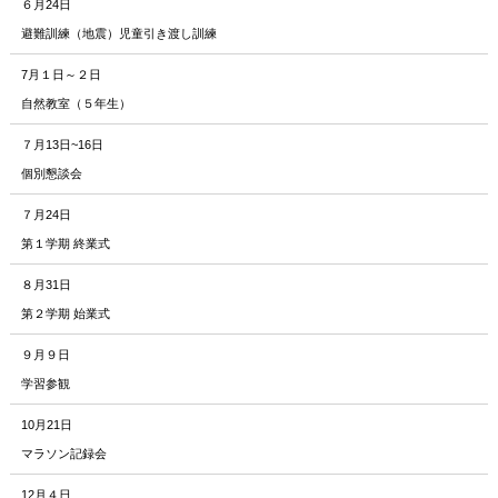
６月24日
避難訓練（地震）児童引き渡し訓練
7月１日～２日
自然教室（５年生）
７月13日~16日
個別懇談会
７月24日
第１学期 終業式
８月31日
第２学期 始業式
９月９日
学習参観
10月21日
マラソン記録会
12月４日