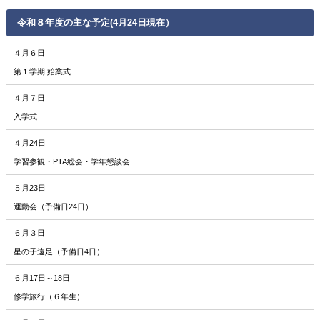
令和８年度の主な予定
(4月24日現在）
４月６日
第１学期 始業式
４月７日
入学式
４月24日
学習参観・PTA総会・学年懇談会
５月23日
運動会（予備日24日）
６月３日
星の子遠足（予備日4日）
６月17日～18日
修学旅行（６年生）